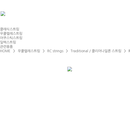
클래식스트링
우쿨렐레스트링
어쿠스틱스트링
일렉스트링
관련용품
HOME
>
우쿨렐레스트링
>
RC strings
>
Traditional / 클리어나일론 스트링
> R