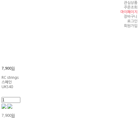
관심상품
주문조회
마이페이지
장바구니
로그인
회원가입
7,900
원
RC strings
스페인
UKS40
7,900
원